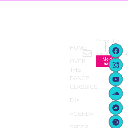
SITE
NEEM
NIEUWSBRI
SOCIA
NAVIGATOR
CONTACT
MEDIA
Aanmelden
OP
HOME
info@thedance
Meld
OVER
aan
THE
DANCE
CLASSICS
DJs
AGENDA
SFEER